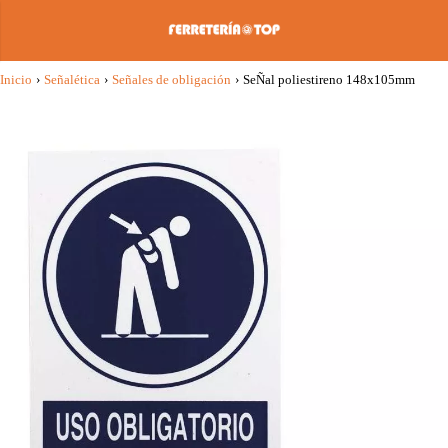
Inicio
›
Señalética
›
Señales de obligación
›
SeÑal poliestireno 148x105mm