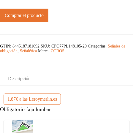
Comprar el producto
GTIN: 8445187181692
SKU:
CFO77PL148105-29
Categorías:
Señales de
obligación
,
Señalética
Marca:
OTROS
Descripción
1,87€ a las Leroymerlin.es
Obligatorio faja lumbar