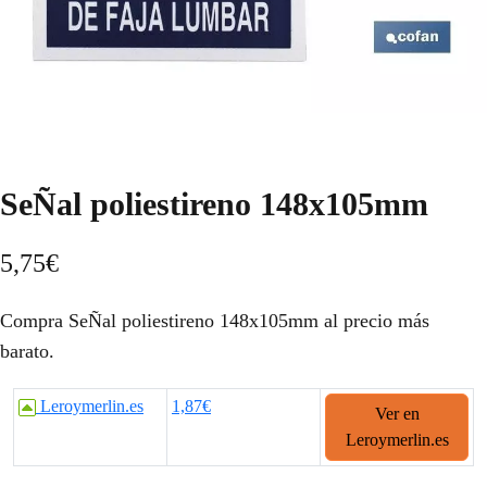
SeÑal poliestireno 148x105mm
5,75
€
Compra SeÑal poliestireno 148x105mm al precio más
barato.
Leroymerlin.es
1,87€
Ver en
Leroymerlin.es