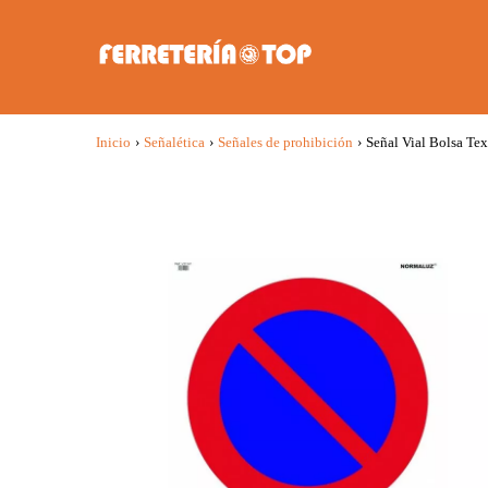
Inicio
›
Señalética
›
Señales de prohibición
›
Señal Vial Bolsa T