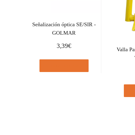
Señalización óptica SE/SIR -
GOLMAR
3,39
€
Valla P
Comprar el producto
Com