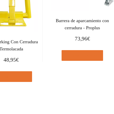
Barrera de aparcamiento con
cerradura - Proplus
73,96
€
arking Con Cerradura
Termolacada
Comprar el producto
48,95
€
prar el producto