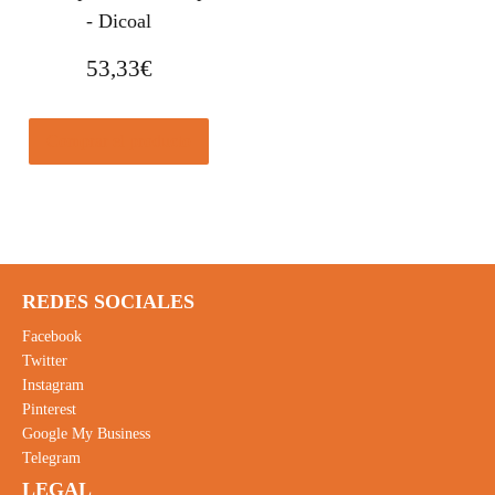
- Dicoal
53,33
€
Comprar el producto
REDES SOCIALES
Facebook
Twitter
Instagram
Pinterest
Google My Business
Telegram
LEGAL