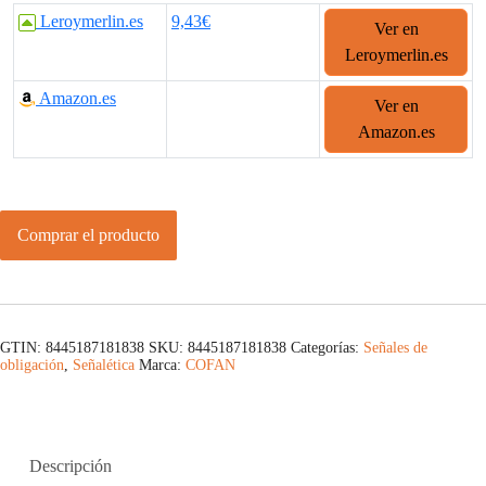
Leroymerlin.es
9,43€
Ver en
Leroymerlin.es
Amazon.es
Ver en
Amazon.es
Comprar el producto
GTIN: 8445187181838
SKU:
8445187181838
Categorías:
Señales de
obligación
,
Señalética
Marca:
COFAN
Descripción