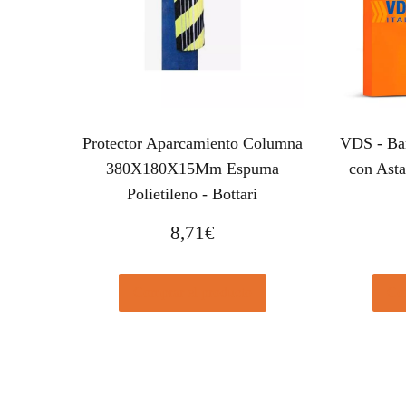
Protector Aparcamiento Columna
VDS - Bar
380X180X15Mm Espuma
con Ast
Polietileno - Bottari
8,71
€
Comprar el producto
Com