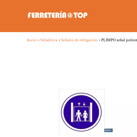
Inicio
›
Señalética
›
Señales de obligación
›
PLIMPO señal poliest