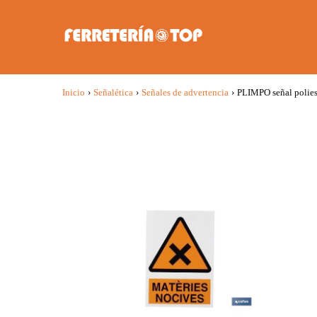
Inicio
›
Señalética
›
Señales de advertencia
›
PLIMPO señal polies