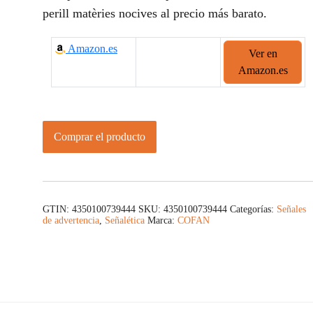
perill matèries nocives al precio más barato.
Amazon.es
Ver en
Amazon.es
Comprar el producto
GTIN: 4350100739444
SKU:
4350100739444
Categorías:
Señales
de advertencia
,
Señalética
Marca:
COFAN