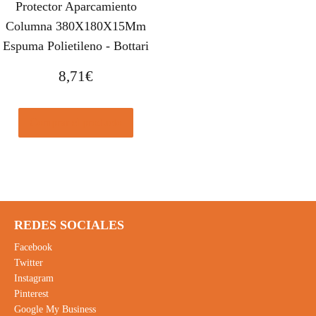
Protector Aparcamiento
Columna 380X180X15Mm
Espuma Polietileno - Bottari
8,71
€
Comprar el producto
REDES SOCIALES
Facebook
Twitter
Instagram
Pinterest
Google My Business