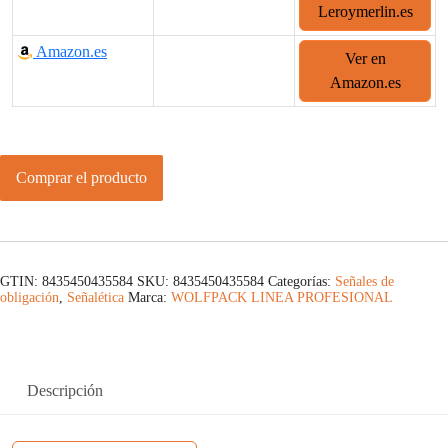
Leroymerlin.es
Amazon.es
Ver en
Amazon.es
Comprar el producto
GTIN: 8435450435584
SKU:
8435450435584
Categorías:
Señales de
obligación
,
Señalética
Marca:
WOLFPACK LINEA PROFESIONAL
Descripción