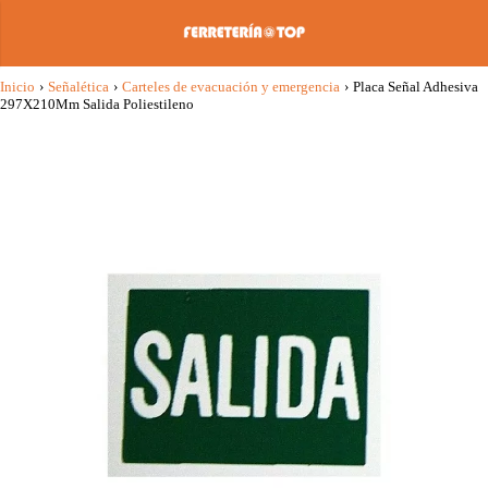
Inicio
›
Señalética
›
Carteles de evacuación y emergencia
›
Placa Señal Adhesiva
297X210Mm Salida Poliestileno