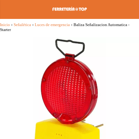
Inicio
›
Señalética
›
Luces de emergencia
›
Baliza Señalizacion Automatica -
Starter