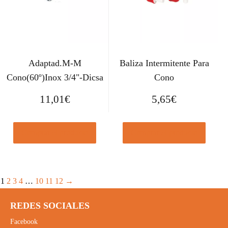
Adaptad.M-M
Baliza Intermitente Para
Cono(60º)Inox 3/4"-Dicsa
Cono
11,01
€
5,65
€
Comprar el producto
Comprar el producto
1
2
3
4
…
10
11
12
→
REDES SOCIALES
Facebook