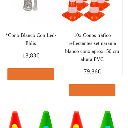
*Cono Blanco Con Led-
10x Conos tráfico
Ehlis
reflectantes set naranja
blanco cono aprox. 50 cm
18,83
€
altura PVC
79,86
€
Comprar el producto
Comprar el producto