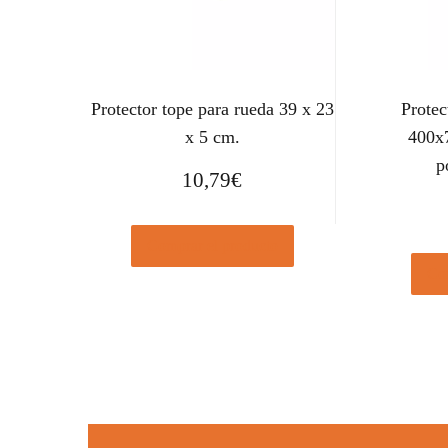
Protector tope para rueda 39 x 23
Protec
x 5 cm.
400x
p
10,79
€
Comprar el producto
Com