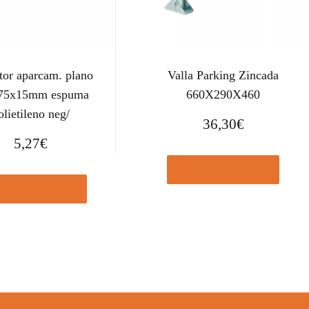
tor aparcam. plano
Valla Parking Zincada
75x15mm espuma
660X290X460
olietileno neg/
36,30
€
5,27
€
Comprar el producto
prar el producto