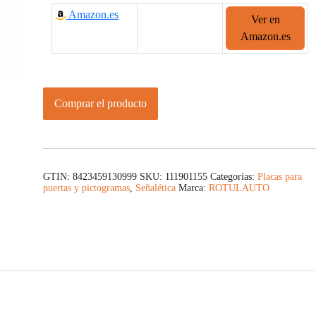
Amazon.es
Ver en
Amazon.es
Comprar el producto
GTIN: 8423459130999
SKU:
111901155
Categorías:
Placas para
puertas y pictogramas
,
Señalética
Marca:
ROTULAUTO