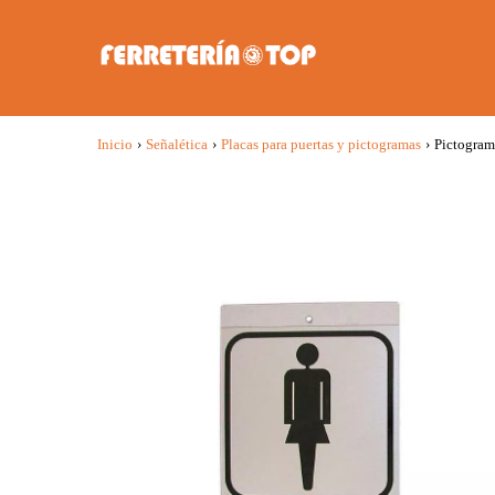
Inicio
›
Señalética
›
Placas para puertas y pictogramas
›
Pictogram