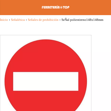
Inicio
›
Señalética
›
Señales de prohibición
›
SeÑal poliestireno148x148mm