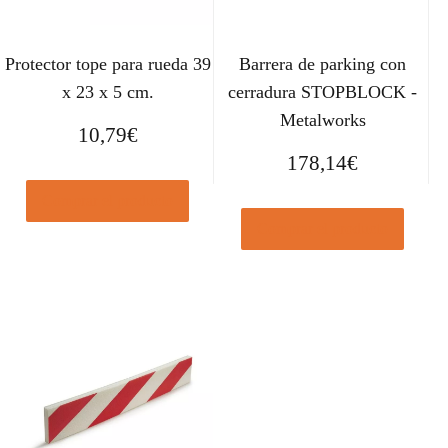
Protector tope para rueda 39
Barrera de parking con
x 23 x 5 cm.
cerradura STOPBLOCK -
Metalworks
10,79
€
178,14
€
Comprar el producto
Comprar el producto