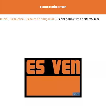
Inicio
›
Señalética
›
Señales de obligación
›
SeÑal poliestireno 420x297 mm