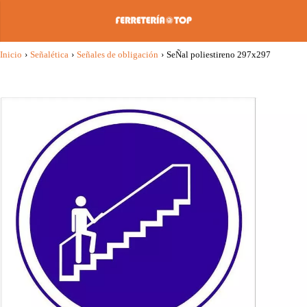
Inicio
›
Señalética
›
Señales de obligación
›
SeÑal poliestireno 297x297