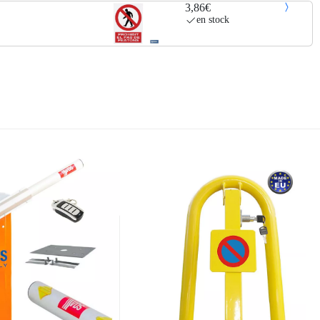
3,86€
en stock