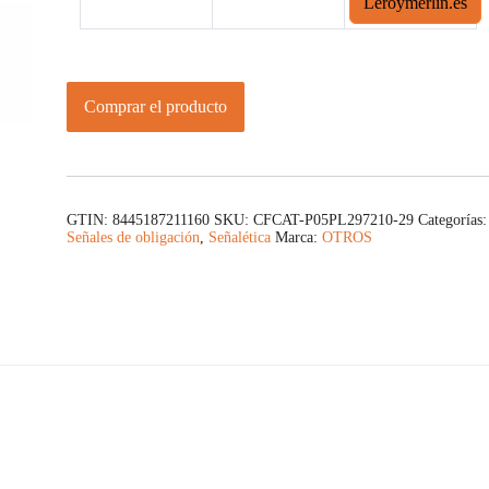
Leroymerlin.es
Comprar el producto
GTIN: 8445187211160
SKU:
CFCAT-P05PL297210-29
Categorías:
Señales de obligación
,
Señalética
Marca:
OTROS