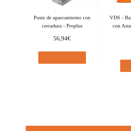
Poste de aparcamiento con
VDS - Bar
cerradura - Proplus
con Ast
56,94
€
Comprar el producto
Com