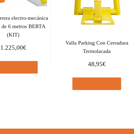
rera electro-mecánica
a de 6 metros BERTA
(KIT)
Valla Parking Con Cerradura
1.225,00
€
Termolacada
48,95
€
prar el producto
Comprar el producto