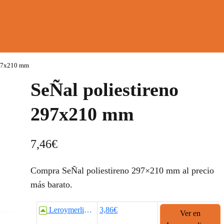
297x210 mm
SeÑal poliestireno
297x210 mm
7,46
€
Compra SeÑal poliestireno 297×210 mm al precio
más barato.
Leroymerlin.es
3,86€
Ver en