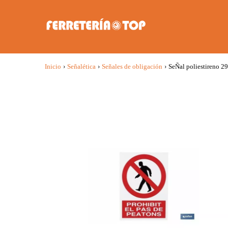
Inicio
›
Señalética
›
Señales de obligación
›
SeÑal poliestireno 