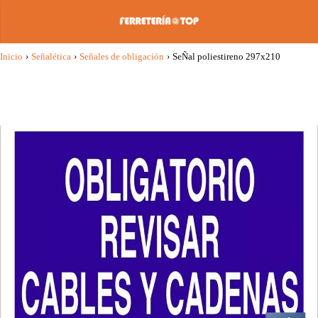
Inicio
›
Señalética
›
Señales de obligación
›
SeÑal poliestireno 297x210