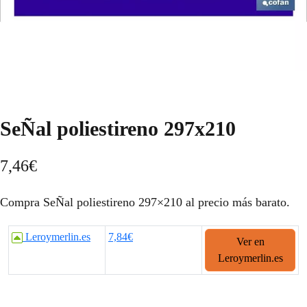
SeÑal poliestireno 297x210
7,46
€
Compra SeÑal poliestireno 297×210 al precio más barato.
Leroymerlin.es
7,84€
Ver en
Leroymerlin.es