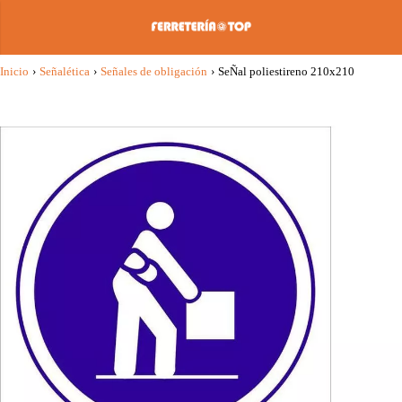
Inicio
›
Señalética
›
Señales de obligación
›
SeÑal poliestireno 210x210