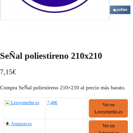
SeÑal poliestireno 210x210
7,15
€
Compra SeÑal poliestireno 210×210 al precio más barato.
Leroymerlin.es
7,48€
Ver en
Leroymerlin.es
Amazon.es
Ver en
Amazon.es