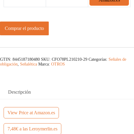
Comprar el producto
GTIN: 8445187180480
SKU:
CFO78PL210210-29
Categorías:
Señales de
obligación
,
Señalética
Marca:
OTROS
Descripción
View Price at Amazon.es
7,48€ a las Leroymerlin.es