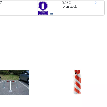
97
5,53€
en stock