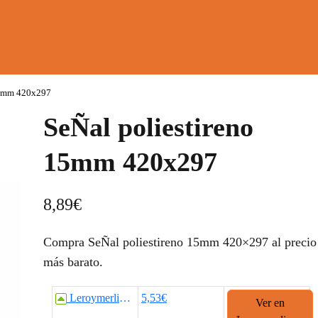
15mm 420x297
SeÑal poliestireno
15mm 420x297
8,89
€
Compra SeÑal poliestireno 15mm 420×297 al precio
más barato.
Leroymerlin.es
5,53€
Ver en