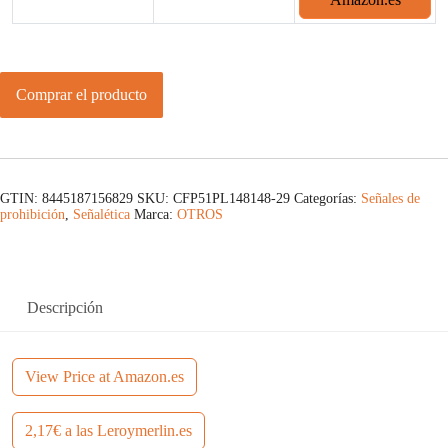
Comprar el producto
GTIN: 8445187156829
SKU:
CFP51PL148148-29
Categorías:
Señales de
prohibición
,
Señalética
Marca:
OTROS
Descripción
View Price at Amazon.es
2,17€ a las Leroymerlin.es