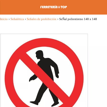
Inicio
›
Señalética
›
Señales de prohibición
›
SeÑal poliestireno 148 x 148