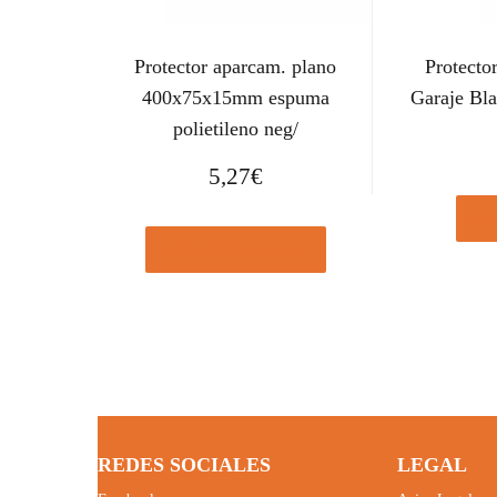
Protector aparcam. plano
Protecto
400x75x15mm espuma
Garaje Bla
polietileno neg/
5,27
€
Com
Comprar el producto
REDES SOCIALES
LEGAL