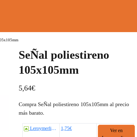
 105x105mm
SeÑal poliestireno
105x105mm
5,64
€
Compra SeÑal poliestireno 105x105mm al precio
más barato.
Leroymerlin.es
1,75€
Ver en