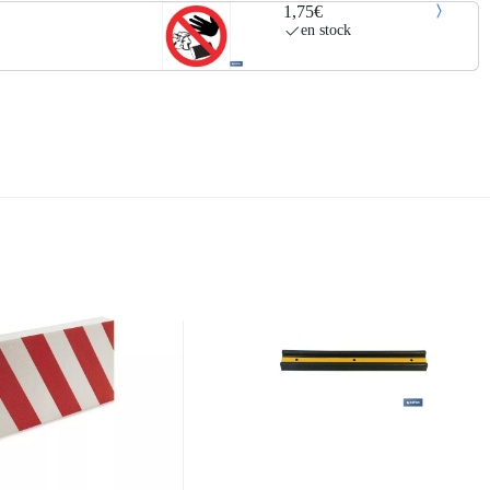
1,75€
en stock