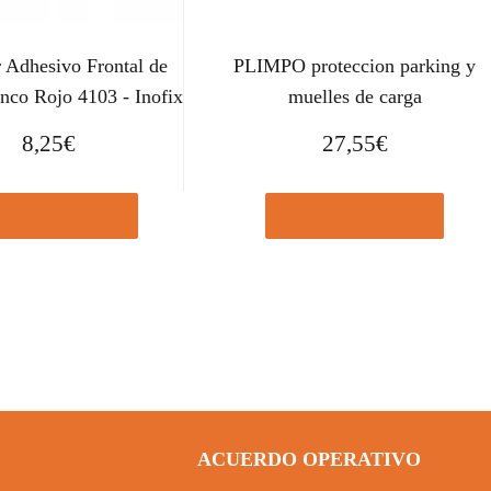
r Adhesivo Frontal de
PLIMPO proteccion parking y
nco Rojo 4103 - Inofix
muelles de carga
8,25
€
27,55
€
prar el producto
Comprar el producto
ACUERDO OPERATIVO