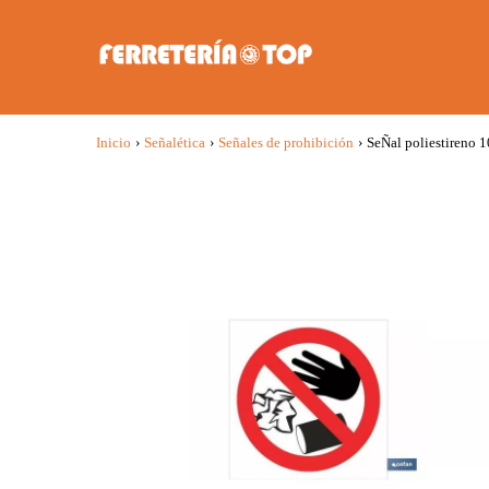
Inicio
›
Señalética
›
Señales de prohibición
›
SeÑal poliestireno