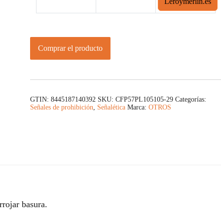
Leroymerlin.es
Comprar el producto
GTIN: 8445187140392
SKU:
CFP57PL105105-29
Categorías:
Señales de prohibición
,
Señalética
Marca:
OTROS
rrojar basura.