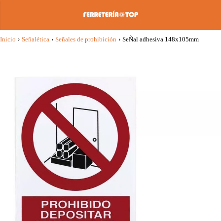
Inicio
›
Señalética
›
Señales de prohibición
›
SeÑal adhesiva 148x105mm