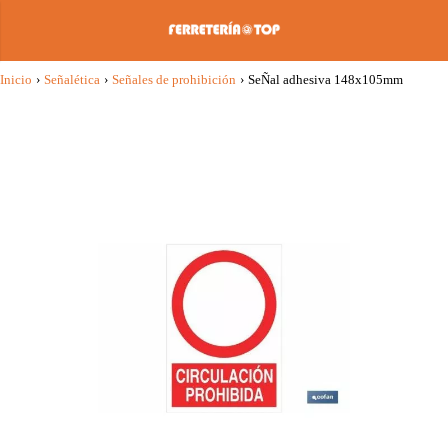
Inicio
›
Señalética
›
Señales de prohibición
›
SeÑal adhesiva 148x105mm