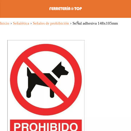
Inicio
›
Señalética
›
Señales de prohibición
›
SeÑal adhesiva 148x105mm