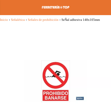
Inicio
›
Señalética
›
Señales de prohibición
›
SeÑal adhesiva 148x105mm