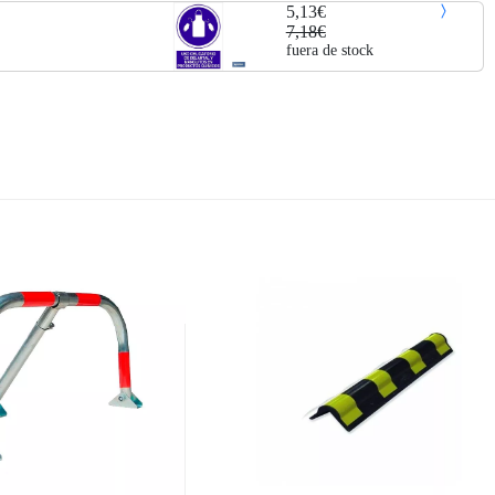
5,13€
7,18€
fuera de stock