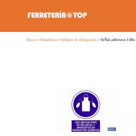
Inicio
›
Señalética
›
Señales de obligación
›
SeÑal adhesiva 148