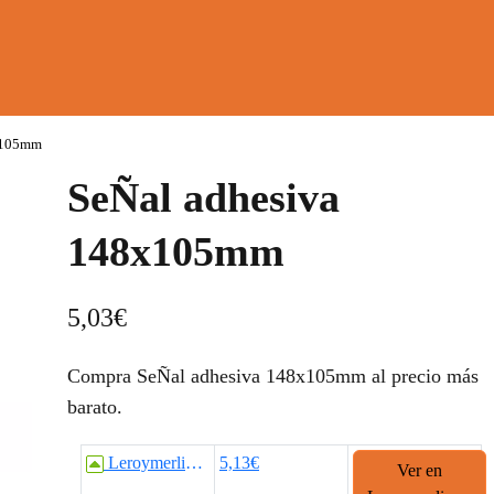
x105mm
SeÑal adhesiva
148x105mm
5,03
€
Compra SeÑal adhesiva 148x105mm al precio más
barato.
Leroymerlin.es
5,13€
Ver en