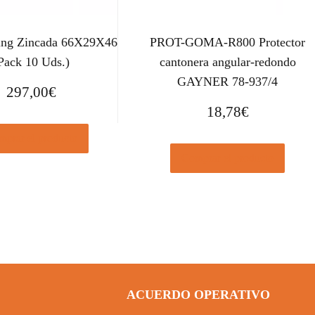
king Zincada 66X29X46
PROT-GOMA-R800 Protector
Pack 10 Uds.)
cantonera angular-redondo
GAYNER 78-937/4
297,00
€
18,78
€
prar el producto
Comprar el producto
ACUERDO OPERATIVO