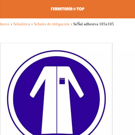
Inicio
›
Señalética
›
Señales de obligación
›
SeÑal adhesiva 105x105