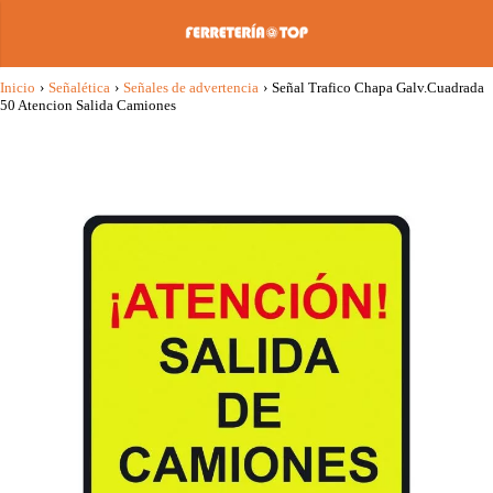
Inicio
›
Señalética
›
Señales de advertencia
›
Señal Trafico Chapa Galv.Cuadrada
50 Atencion Salida Camiones