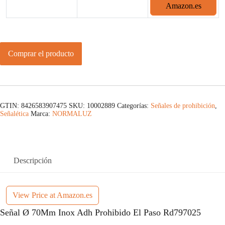
Amazon.es
Comprar el producto
GTIN: 8426583907475
SKU:
10002889
Categorías:
Señales de prohibición
,
Señalética
Marca:
NORMALUZ
Descripción
View Price at Amazon.es
Señal Ø 70Mm Inox Adh Prohibido El Paso Rd797025