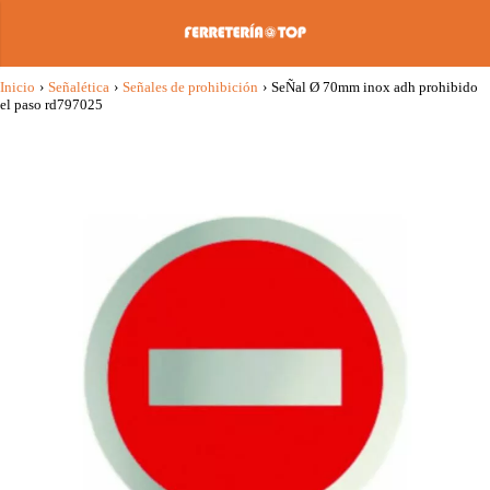
Inicio
›
Señalética
›
Señales de prohibición
›
SeÑal Ø 70mm inox adh prohibido
el paso rd797025