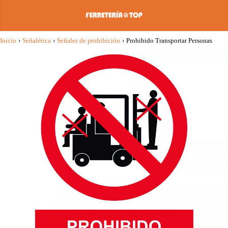
Inicio
›
Señalética
›
Señales de prohibición
›
Prohibido Transportar Personas