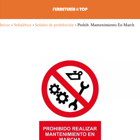
Inicio
›
Señalética
›
Señales de prohibición
›
Prohib. Mantenimiento En March