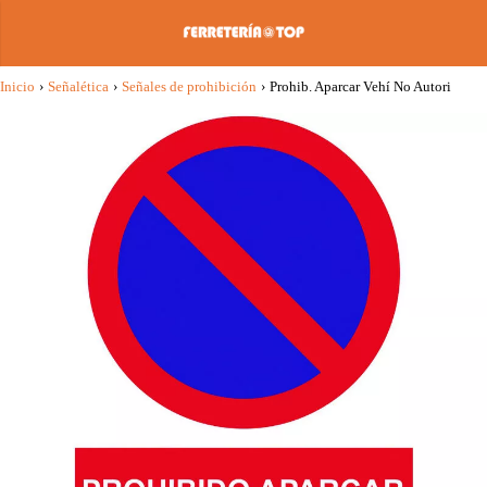
Inicio
›
Señalética
›
Señales de prohibición
›
Prohib. Aparcar Vehí No Autori