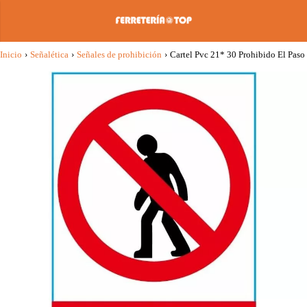
Inicio
›
Señalética
›
Señales de prohibición
›
Cartel Pvc 21* 30 Prohibido El Paso