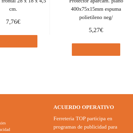
 frontal 28 x 18 x 4,5
Protector aparcam. plano
cm.
400x75x15mm espuma
polietileno neg/
7,76
€
5,27
€
prar el producto
Comprar el producto
ACUERDO OPERATIVO
Ferreteria TOP participa en
kies
programas de publicidad para
vacidad