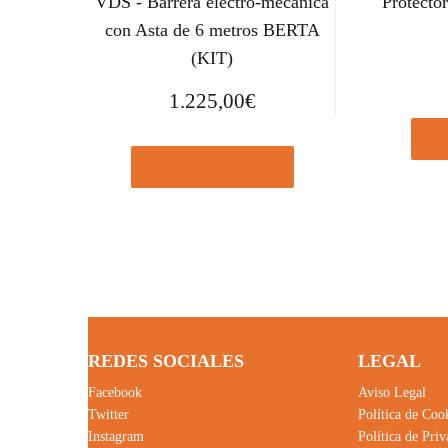
VDS - Barrera electro-mecánica
Protector
con Asta de 6 metros BERTA
(KIT)
1.225,00
€
Com
Comprar el producto
REDES SOCIALES
LEGAL
Facebook
Aviso Legal
Twitter
Política de Coo
Instagram
Política de Pri