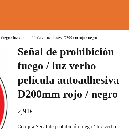
n fuego / luz verbo película autoadhesiva D200mm rojo / negro
Señal de prohibición
fuego / luz verbo
película autoadhesiva
D200mm rojo / negro
2,91
€
Compra Señal de prohibición fuego / luz verbo