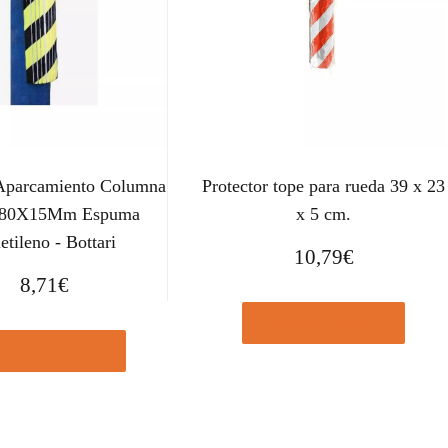
 Aparcamiento Columna
Protector tope para rueda 39 x 23
80X15Mm Espuma
x 5 cm.
etileno - Bottari
10,79
€
8,71
€
Comprar el producto
prar el producto