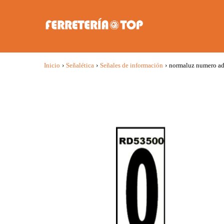
Inicio
›
Señalética
›
Señales de información
›
normaluz numero adh