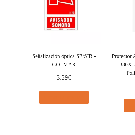
Señalización óptica SE/SIR -
Protector
GOLMAR
380X1
Poli
3,39
€
Comprar el producto
Com