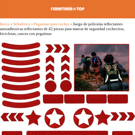
Inicio
›
Señalética
›
Pegatinas para coches
›
Juego de películas reflectantes
autoadhesivas reflectantes de 42 piezas para marcar de seguridad cochecitos,
bicicletas, cascos con pegatinas