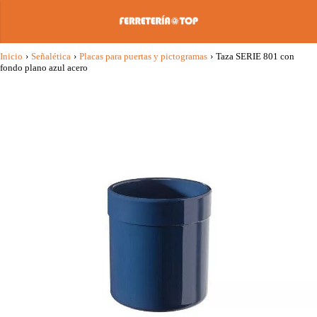
Inicio
›
Señalética
›
Placas para puertas y pictogramas
›
Taza SERIE 801 con
fondo plano azul acero