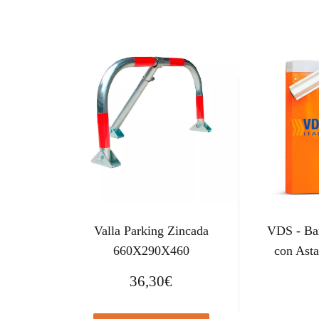
Valla Parking Zincada
VDS - Bar
660X290X460
con Ast
36,30
€