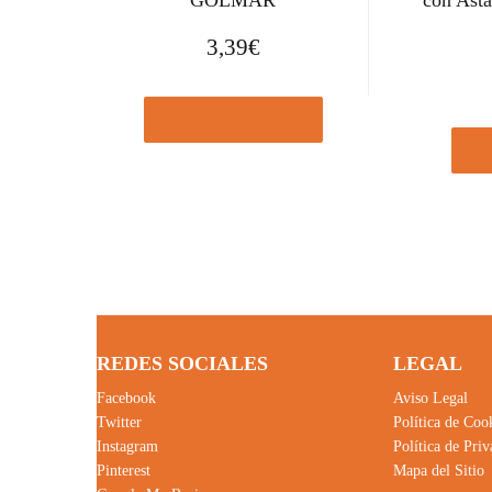
GOLMAR
con Ast
3,39
€
Comprar el producto
Com
REDES SOCIALES
LEGAL
Facebook
Aviso Legal
Twitter
Política de Coo
Instagram
Política de Pri
Pinterest
Mapa del Sitio