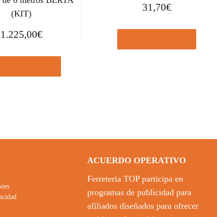
a de 6 metros BERTA
31,70
€
(KIT)
1.225,00
€
Comprar el producto
prar el producto
ACUERDO OPERATIVO
Ferreteria TOP participa en
kies
programas de publicidad para
vacidad
afiliados diseñados para ofrecer