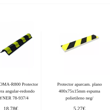
MA-R800 Protector
Protector aparcam. plano
era angular-redondo
400x75x15mm espuma
YNER 78-937/4
polietileno neg/
18,78
€
5,27
€