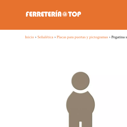
Inicio
›
Señalética
›
Placas para puertas y pictogramas
›
Pegatina 