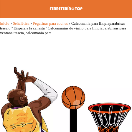
Inicio
›
Señalética
›
Pegatinas para coches
›
Calcomania para limpiaparabrisas
trasero '' Dispara a la canasta '' Calcomanias de vinilo para limpiaparabrisas para
ventana trasera, calcomania para