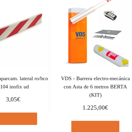
aparcam. lateral ro/bco
VDS - Barrera electro-mecánica
104 inofix ud
con Asta de 6 metros BERTA
(KIT)
3,05
€
1.225,00
€
prar el producto
Comprar el producto