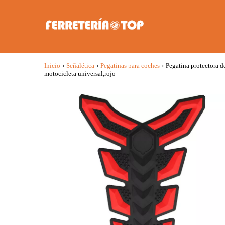
Inicio
›
Señalética
›
Pegatinas para coches
›
Pegatina protectora d
motocicleta universal,rojo