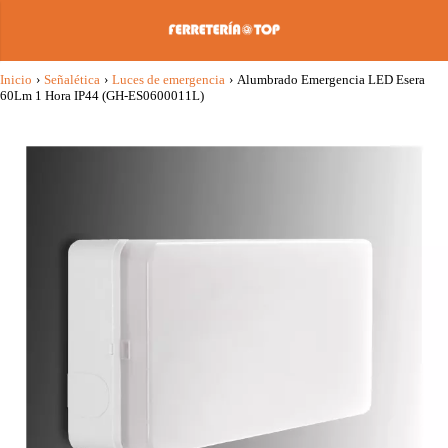
Inicio
›
Señalética
›
Luces de emergencia
›
Alumbrado Emergencia LED Esera
60Lm 1 Hora IP44 (GH-ES0600011L)