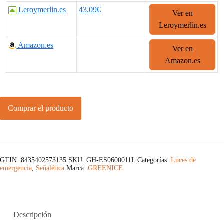
Leroymerlin.es
43,09€
Ver en
Leroymerlin.es
Amazon.es
Ver en
Amazon.es
Comprar el producto
GTIN: 8435402573135
SKU:
GH-ES0600011L
Categorías:
Luces de
emergencia
,
Señalética
Marca:
GREENICE
Descripción