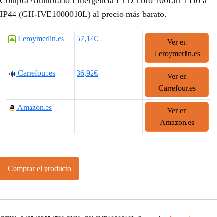
Compra Alumbrado Emergencia LED Ebro 100Lm 1 Hora
IP44 (GH-IVE1000010L) al precio más barato.
Leroymerlin.es
57,14€
Ver en
Leroymerlin.es
Carrefour.es
36,92€
Ver en
Carrefour.es
Amazon.es
Ver en
Amazon.es
Comprar el producto