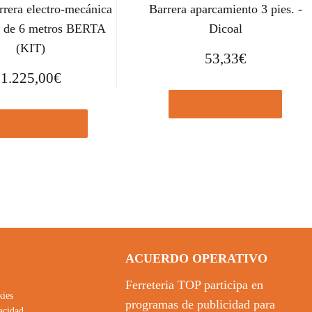
rera electro-mecánica
Barrera aparcamiento 3 pies. -
a de 6 metros BERTA
Dicoal
(KIT)
53,33
€
1.225,00
€
Comprar el producto
prar el producto
ACUERDO OPERATIVO
Ferreteria TOP participa en
kies
programas de publicidad para
vacidad