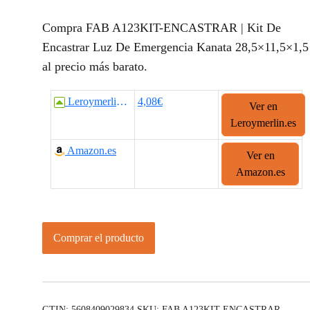
Compra FAB A123KIT-ENCASTRAR | Kit De
Encastrar Luz De Emergencia Kanata 28,5×11,5×1,5
al precio más barato.
Leroymerlin.es
4,08€
Ver en
Leroymerlin.es
Amazon.es
Ver en
Amazon.es
Comprar el producto
GTIN: 5608409029834
SKU:
FAB A123KIT-ENCASTRAR