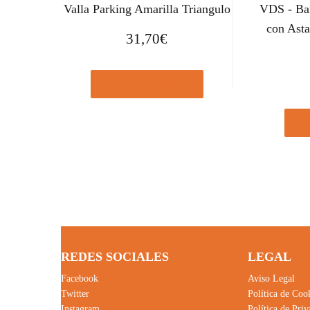
Valla Parking Amarilla Triangulo
VDS - Bar
con Ast
31,70
€
Comprar el producto
Com
REDES SOCIALES
LEGAL
Facebook
Aviso Legal
Twitter
Política de Coo
Instagram
Política de Pri