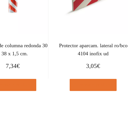
 de columna redonda 30
Protector aparcam. lateral ro/bco
 38 x 1,5 cm.
4104 inofix ud
7,34
€
3,05
€
prar el producto
Comprar el producto