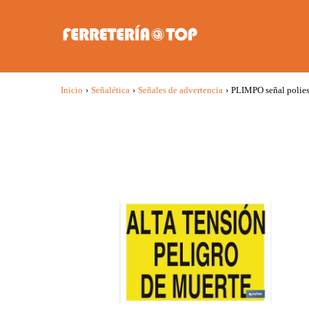
Inicio
›
Señalética
›
Señales de advertencia
›
PLIMPO señal polies