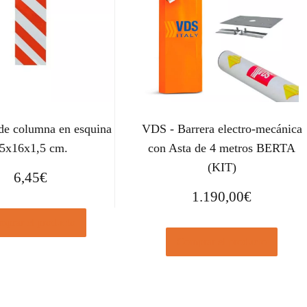
 de columna en esquina
VDS - Barrera electro-mecánica
5x16x1,5 cm.
con Asta de 4 metros BERTA
(KIT)
6,45
€
1.190,00
€
prar el producto
Comprar el producto