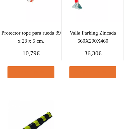
Protector tope para rueda 39
Valla Parking Zincada
x 23 x 5 cm.
660X290X460
10,79
€
36,30
€
Comprar el producto
Comprar el producto