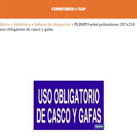
Inicio
›
Señalética
›
Señales de obligación
›
PLIMPO señal poliestireno 297x210
uso obligatorio de casco y gafas