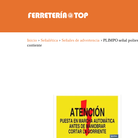
Inicio
›
Señalética
›
Señales de advertencia
›
PLIMPO señal poliest
corriente