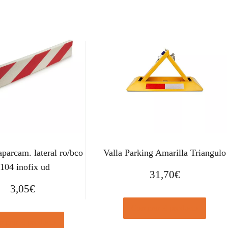
aparcam. lateral ro/bco
Valla Parking Amarilla Triangulo
104 inofix ud
31,70
€
3,05
€
Comprar el producto
prar el producto