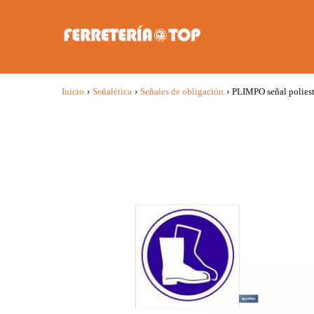
Inicio
›
Señalética
›
Señales de obligación
›
PLIMPO señal poliest