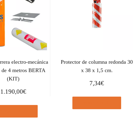
rera electro-mecánica
Protector de columna redonda 30
a de 4 metros BERTA
x 38 x 1,5 cm.
(KIT)
7,34
€
1.190,00
€
Comprar el producto
prar el producto