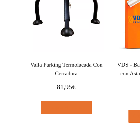
Valla Parking Termolacada Con
VDS - Bar
Cerradura
con Ast
81,95
€
Comprar el producto
Com